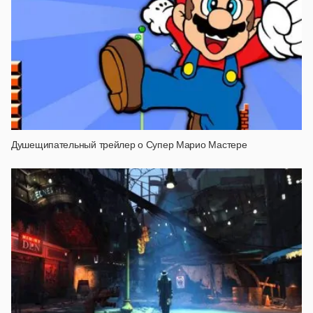
Душещипательный трейлер о Супер Марио Мастере