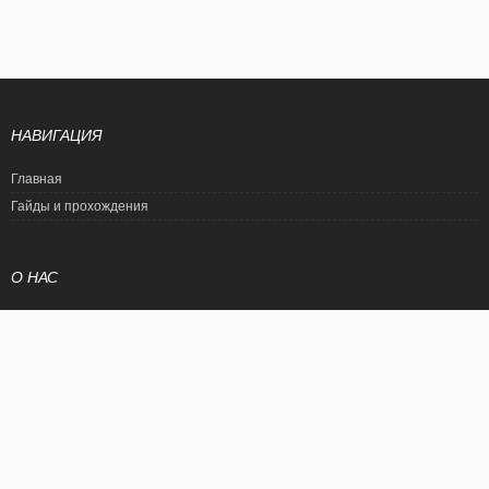
НАВИГАЦИЯ
Главная
Гайды и прохождения
О НАС
Политика конфиденциальности
Условия использования
© EtalonGame
При цитировании статьи ссылка на сайт обязательна. Полное
копирование статьи является нарушением международного