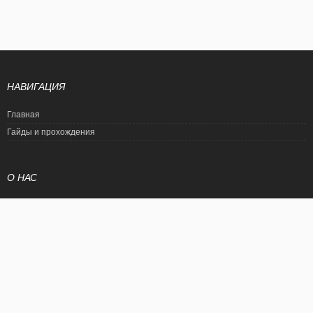
НАВИГАЦИЯ
Главная
Гайды и прохождения
О НАС
Политика конфиденциальности
Условия использования
© EtalonGame
При цитировании статьи ссылка на сайт обязательна. Полное
копирование статьи является нарушением международного