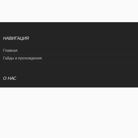
НАВИГАЦИЯ
Главная
Гайды и прохождения
О НАС
Политика конфиденциальности
Условия использования
© EtalonGame
При цитировании статьи ссылка на сайт обязательна. Полное
копирование статьи является нарушением международного