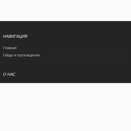
НАВИГАЦИЯ
Главная
Гайды и прохождения
О НАС
Политика конфиденциальности
Условия использования
© EtalonGame
При цитировании статьи ссылка на сайт обязательна. Полное
копирование статьи является нарушением международного