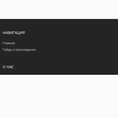
НАВИГАЦИЯ
Главная
Гайды и прохождения
О НАС
Политика конфиденциальности
Условия использования
© EtalonGame
При цитировании статьи ссылка на сайт обязательна. Полное
копирование статьи является нарушением международного