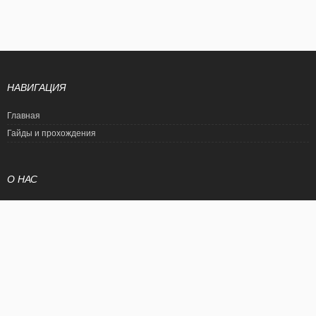
НАВИГАЦИЯ
Главная
Гайды и прохождения
О НАС
Политика конфиденциальности
Условия использования
© EtalonGame
При цитировании статьи ссылка на сайт обязательна. Полное
копирование статьи является нарушением международного