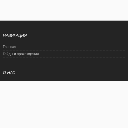
НАВИГАЦИЯ
Главная
Гайды и прохождения
О НАС
Политика конфиденциальности
Условия использования
© EtalonGame
При цитировании статьи ссылка на сайт обязательна. Полное
копирование статьи является нарушением международного