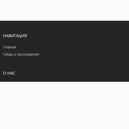
НАВИГАЦИЯ
Главная
Гайды и прохождения
О НАС
Политика конфиденциальности
Условия использования
© EtalonGame
При цитировании статьи ссылка на сайт обязательна. Полное
копирование статьи является нарушением международного