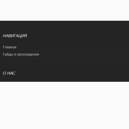
НАВИГАЦИЯ
Главная
Гайды и прохождения
О НАС
Политика конфиденциальности
Условия использования
© EtalonGame
При цитировании статьи ссылка на сайт обязательна. Полное
копирование статьи является нарушением международного