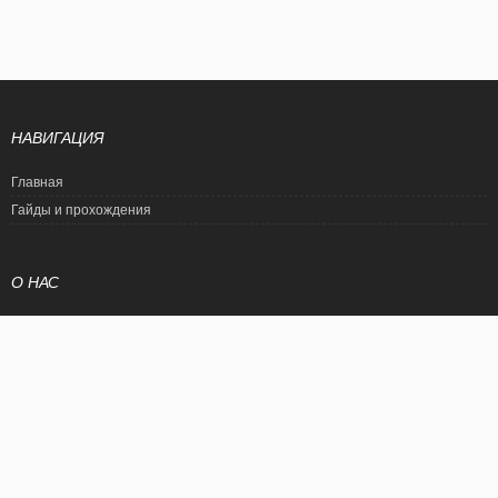
НАВИГАЦИЯ
Главная
Гайды и прохождения
О НАС
Политика конфиденциальности
Условия использования
© EtalonGame
При цитировании статьи ссылка на сайт обязательна. Полное
копирование статьи является нарушением международного