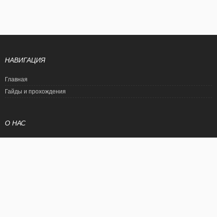
НАВИГАЦИЯ
Главная
Гайды и прохождения
О НАС
Политика конфиденциальности
Условия использования
© EtalonGame
При цитировании статьи ссылка на сайт обязательна. Полное
копирование статьи является нарушением международного