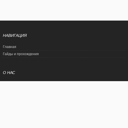
НАВИГАЦИЯ
Главная
Гайды и прохождения
О НАС
Политика конфиденциальности
Условия использования
© EtalonGame
При цитировании статьи ссылка на сайт обязательна. Полное
копирование статьи является нарушением международного