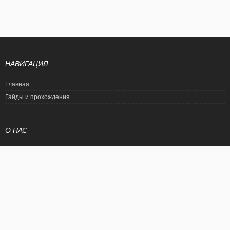
НАВИГАЦИЯ
Главная
Гайды и прохождения
О НАС
Политика конфиденциальности
Условия использования
© EtalonGame
При цитировании статьи ссылка на сайт обязательна. Полное
копирование статьи является нарушением международного