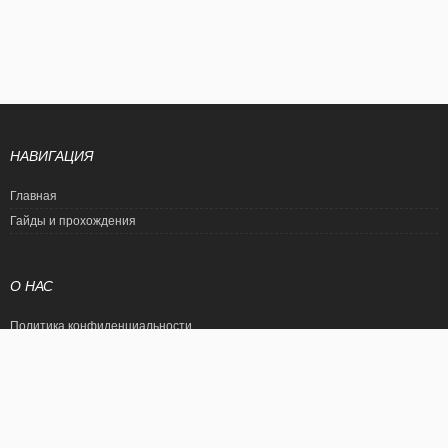
НАВИГАЦИЯ
Главная
Гайды и прохождения
О НАС
Политика конфиденциальности
Условия использования
© EtalonGame