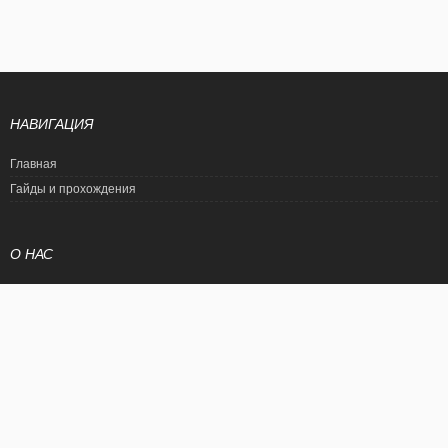
НАВИГАЦИЯ
Главная
Гайды и прохождения
О НАС
Политика конфиденциальности
Условия использования
© EtalonGame
При цитировании статьи ссылка на сайт обязательна. Полное
копирование статьи является нарушением международного