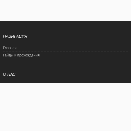
НАВИГАЦИЯ
Главная
Гайды и прохождения
О НАС
Политика конфиденциальности
Условия использования
© EtalonGame
При цитировании статьи ссылка на сайт обязательна. Полное
копирование статьи является нарушением международного