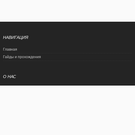
НАВИГАЦИЯ
Главная
Гайды и прохождения
О НАС
Политика конфиденциальности
Условия использования
© EtalonGame
При цитировании статьи ссылка на сайт обязательна. Полное
копирование статьи является нарушением международного