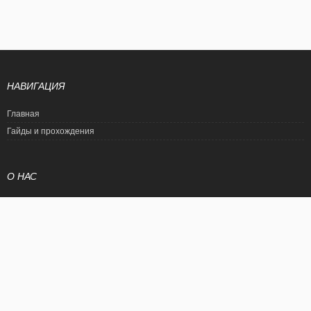
НАВИГАЦИЯ
Главная
Гайды и прохождения
О НАС
Политика конфиденциальности
Условия использования
© EtalonGame
При цитировании статьи ссылка на сайт обязательна. Полное
копирование статьи является нарушением международного