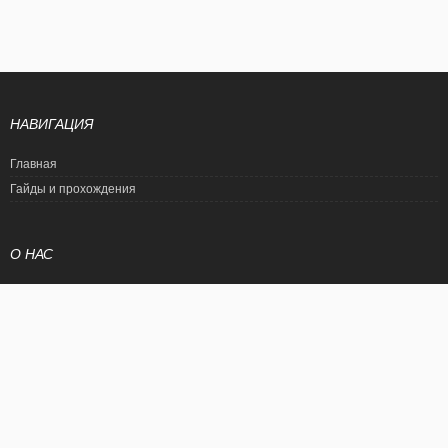
НАВИГАЦИЯ
Главная
Гайды и прохождения
О НАС
Политика конфиденциальности
Условия использования
© EtalonGame
При цитировании статьи ссылка на сайт обязательна. Полное
копирование статьи является нарушением международного