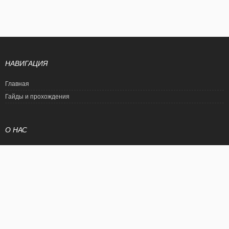
НАВИГАЦИЯ
Главная
Гайды и прохождения
О НАС
Политика конфиденциальности
Условия использования
© EtalonGame
При цитировании статьи ссылка на сайт обязательна. Полное
копирование статьи является нарушением международного