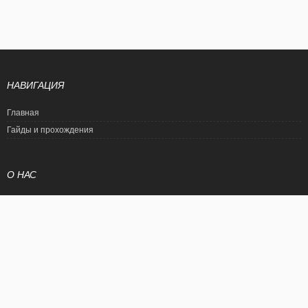
НАВИГАЦИЯ
Главная
Гайды и прохождения
О НАС
Политика конфиденциальности
Условия использования
© EtalonGame
При цитировании статьи ссылка на сайт обязательна. Полное
копирование статьи является нарушением международного