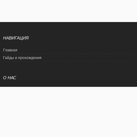
НАВИГАЦИЯ
Главная
Гайды и прохождения
О НАС
Политика конфиденциальности
Условия использования
© EtalonGame
При цитировании статьи ссылка на сайт обязательна. Полное
копирование статьи является нарушением международного