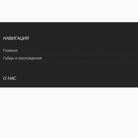
НАВИГАЦИЯ
Главная
Гайды и прохождения
О НАС
Политика конфиденциальности
Условия использования
© EtalonGame
При цитировании статьи ссылка на сайт обязательна. Полное
копирование статьи является нарушением международного