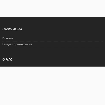
НАВИГАЦИЯ
Главная
Гайды и прохождения
О НАС
Политика конфиденциальности
Условия использования
© EtalonGame
При цитировании статьи ссылка на сайт обязательна. Полное
копирование статьи является нарушением международного