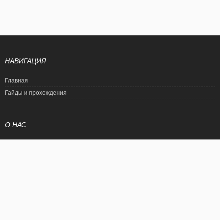
НАВИГАЦИЯ
Главная
Гайды и прохождения
О НАС
Политика конфиденциальности
Условия использования
© EtalonGame
При цитировании статьи ссылка на сайт обязательна. Полное
копирование статьи является нарушением международного