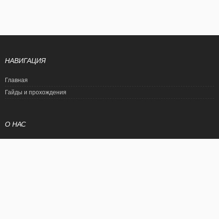
НАВИГАЦИЯ
Главная
Гайды и прохождения
О НАС
Политика конфиденциальности
Условия использования
© EtalonGame
При цитировании статьи ссылка на сайт обязательна. Полное
копирование статьи является нарушением международного