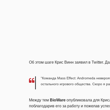
Об этом шаге Крис Винн заявил в Twitter. Д
“Команда Mass Effect: Andromeda неверо
остального игрового общества. Скоро я р
Между тем
BioWare
опубликовала для Криса
поблагодарив его за работу и пожелав успех