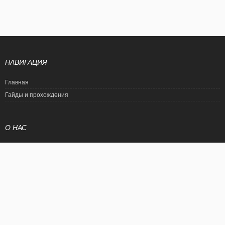
НАВИГАЦИЯ
Главная
Гайды и прохождения
О НАС
Политика конфиденциальности
Условия использования
© EtalonGame
При цитировании статьи ссылка на сайт обязательна. Полное
копирование статьи является нарушением международного