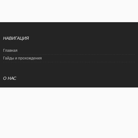
НАВИГАЦИЯ
Главная
Гайды и прохождения
О НАС
Политика конфиденциальности
Условия использования
© EtalonGame
При цитировании статьи ссылка на сайт обязательна. Полное
копирование статьи является нарушением международного