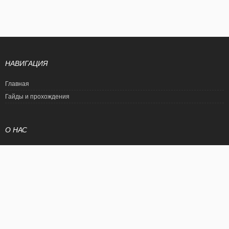
НАВИГАЦИЯ
Главная
Гайды и прохождения
О НАС
Политика конфиденциальности
Условия использования
© EtalonGame
При цитировании статьи ссылка на сайт обязательна. Полное
копирование статьи является нарушением международного