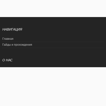
НАВИГАЦИЯ
Главная
Гайды и прохождения
О НАС
Политика конфиденциальности
Условия использования
© EtalonGame
При цитировании статьи ссылка на сайт обязательна. Полное
копирование статьи является нарушением международного