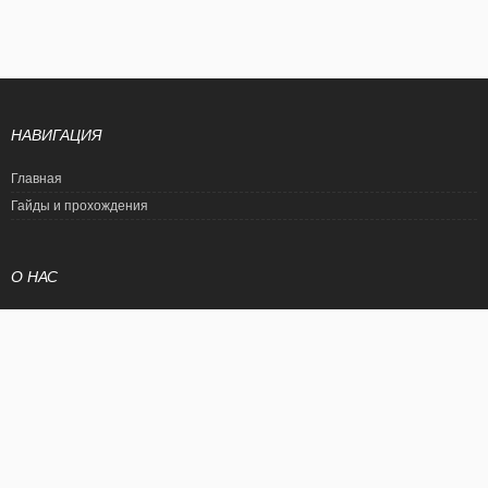
НАВИГАЦИЯ
Главная
Гайды и прохождения
О НАС
Политика конфиденциальности
Условия использования
© EtalonGame
При цитировании статьи ссылка на сайт обязательна. Полное
копирование статьи является нарушением международного