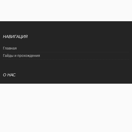
НАВИГАЦИЯ
Главная
Гайды и прохождения
О НАС
Политика конфиденциальности
Условия использования
© EtalonGame
При цитировании статьи ссылка на сайт обязательна. Полное
копирование статьи является нарушением международного