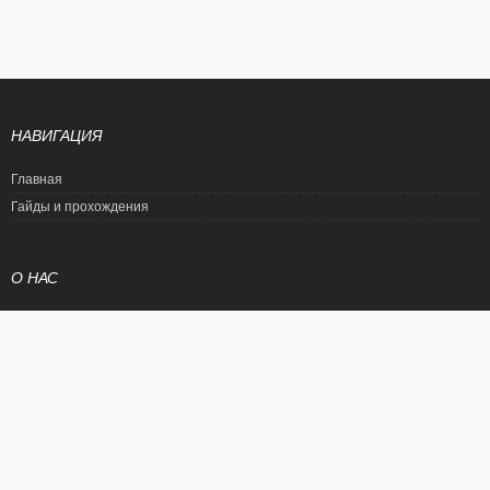
НАВИГАЦИЯ
Главная
Гайды и прохождения
О НАС
Политика конфиденциальности
Условия использования
© EtalonGame
При цитировании статьи ссылка на сайт обязательна. Полное
копирование статьи является нарушением международного