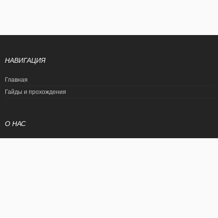
НАВИГАЦИЯ
Главная
Гайды и прохождения
О НАС
Политика конфиденциальности
Условия использования
© EtalonGame
При цитировании статьи ссылка на сайт обязательна. Полное
копирование статьи является нарушением международного