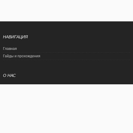
НАВИГАЦИЯ
Главная
Гайды и прохождения
О НАС
Политика конфиденциальности
Условия использования
© EtalonGame
При цитировании статьи ссылка на сайт обязательна. Полное
копирование статьи является нарушением международного