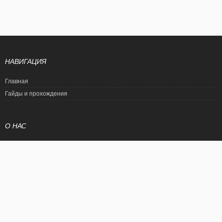
НАВИГАЦИЯ
Главная
Гайды и прохождения
О НАС
Политика конфиденциальности
Условия использования
© EtalonGame
При цитировании статьи ссылка на сайт обязательна. Полное
копирование статьи является нарушением международного