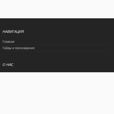
НАВИГАЦИЯ
Главная
Гайды и прохождения
О НАС
Политика конфиденциальности
Условия использования
© EtalonGame
При цитировании статьи ссылка на сайт обязательна. Полное
копирование статьи является нарушением международного