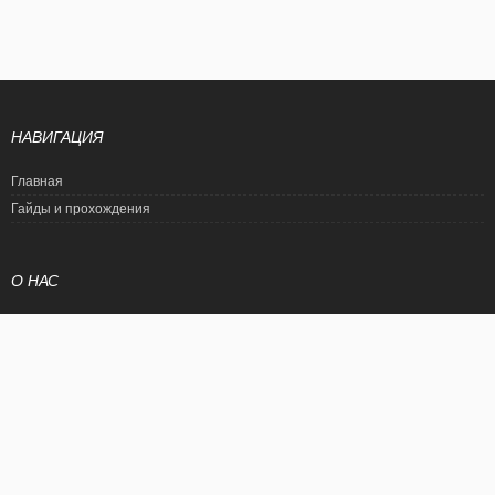
НАВИГАЦИЯ
Главная
Гайды и прохождения
О НАС
Политика конфиденциальности
Условия использования
© EtalonGame
При цитировании статьи ссылка на сайт обязательна. Полное
копирование статьи является нарушением международного