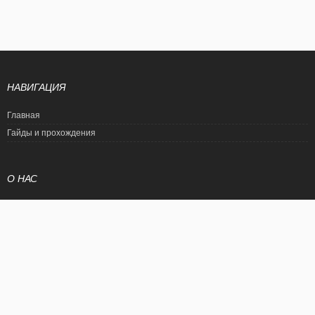
НАВИГАЦИЯ
Главная
Гайды и прохождения
О НАС
Политика конфиденциальности
Условия использования
© EtalonGame
При цитировании статьи ссылка на сайт обязательна. Полное
копирование статьи является нарушением международного