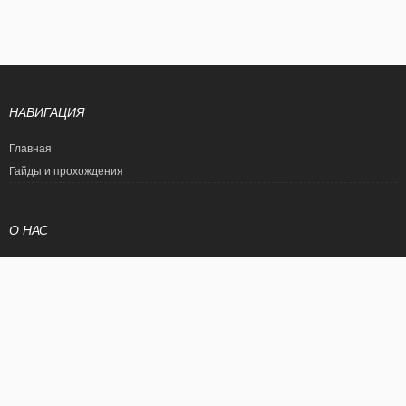
НАВИГАЦИЯ
Главная
Гайды и прохождения
О НАС
Политика конфиденциальности
Условия использования
© EtalonGame
При цитировании статьи ссылка на сайт обязательна. Полное
копирование статьи является нарушением международного