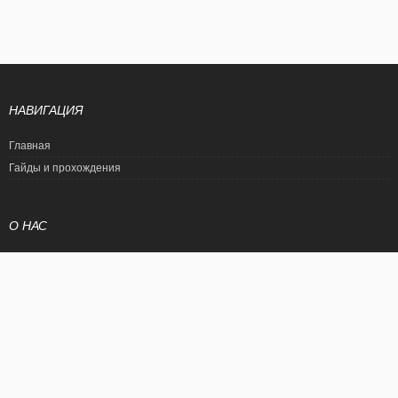
НАВИГАЦИЯ
Главная
Гайды и прохождения
О НАС
Политика конфиденциальности
Условия использования
© EtalonGame
При цитировании статьи ссылка на сайт обязательна. Полное
копирование статьи является нарушением международного