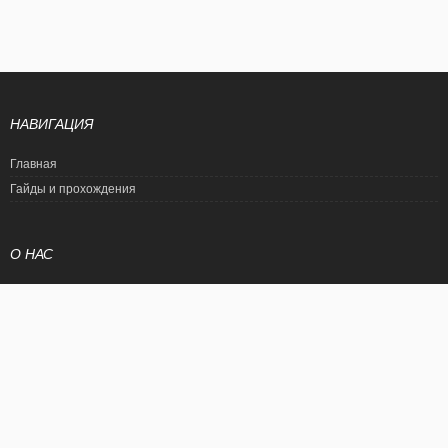
НАВИГАЦИЯ
Главная
Гайды и прохождения
О НАС
Политика конфиденциальности
Условия использования
© EtalonGame
При цитировании статьи ссылка на сайт обязательна. Полное
копирование статьи является нарушением международного