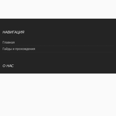
НАВИГАЦИЯ
Главная
Гайды и прохождения
О НАС
Политика конфиденциальности
Условия использования
© EtalonGame
При цитировании статьи ссылка на сайт обязательна. Полное
копирование статьи является нарушением международного