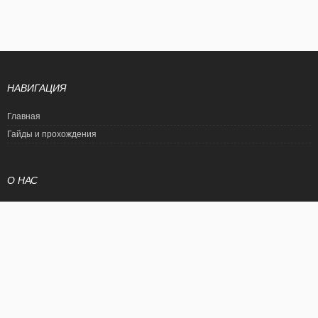
НАВИГАЦИЯ
Главная
Гайды и прохождения
О НАС
Политика конфиденциальности
Условия использования
© EtalonGame
При цитировании статьи ссылка на сайт обязательна. Полное
копирование статьи является нарушением международного