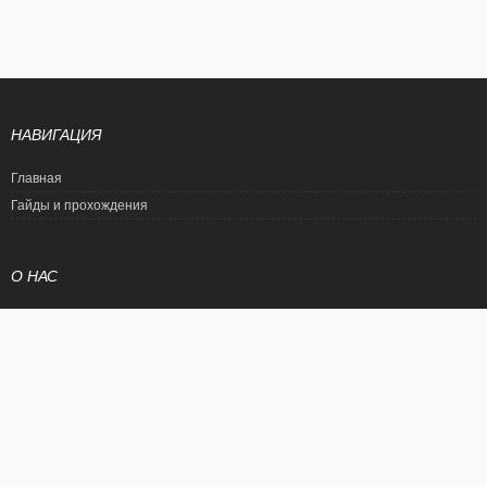
НАВИГАЦИЯ
Главная
Гайды и прохождения
О НАС
Политика конфиденциальности
Условия использования
© EtalonGame
При цитировании статьи ссылка на сайт обязательна. Полное
копирование статьи является нарушением международного