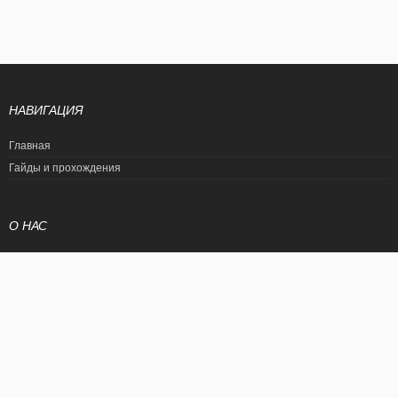
НАВИГАЦИЯ
Главная
Гайды и прохождения
О НАС
Политика конфиденциальности
Условия использования
© EtalonGame
При цитировании статьи ссылка на сайт обязательна. Полное
копирование статьи является нарушением международного