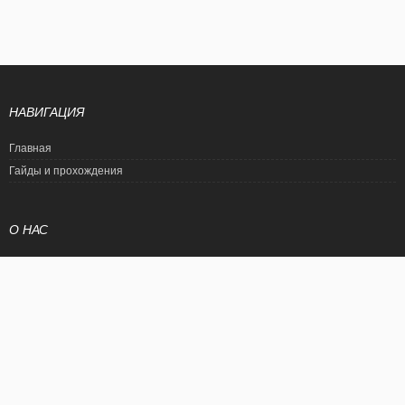
НАВИГАЦИЯ
Главная
Гайды и прохождения
О НАС
Политика конфиденциальности
Условия использования
© EtalonGame
При цитировании статьи ссылка на сайт обязательна. Полное
копирование статьи является нарушением международного