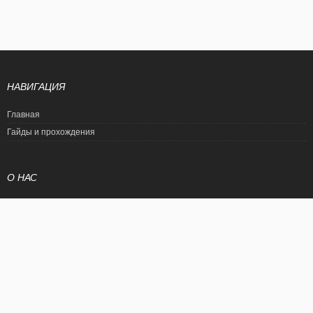
НАВИГАЦИЯ
Главная
Гайды и прохождения
О НАС
Политика конфиденциальности
Условия использования
© EtalonGame
При цитировании статьи ссылка на сайт обязательна. Полное
копирование статьи является нарушением международного